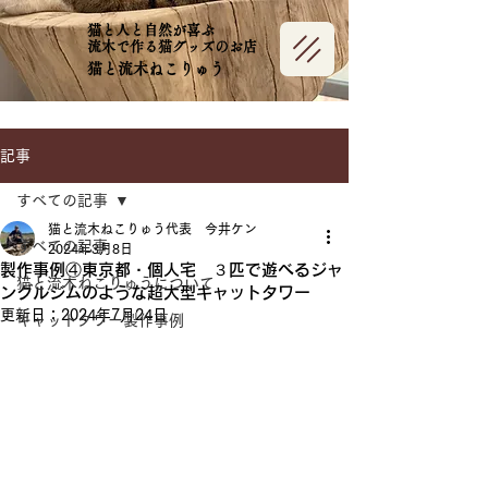
猫と人と自然が喜ぶ
​流木で作る猫グッズのお店
猫と流木ねこりゅう
記事
すべての記事
猫と流木ねこりゅう代表 今井ケン
すべての記事
2024年3月8日
製作事例④東京都・個人宅 ３匹で遊べるジャ
猫と流木ねこりゅうについて
ングルジムのような超大型キャットタワー
更新日：
2024年7月24日
キャットタワー製作事例