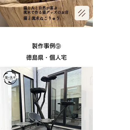
猫と人と自然が喜ぶ
​流木で作る猫グッズのお店
猫と流木ねこりゅう
製作事例⑨
徳島県・個人宅