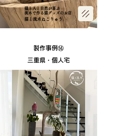
猫と人と自然が喜ぶ
​流木で作る猫グッズのお店
猫と流木ねこりゅう
製作事例⑭
三重県・個人宅